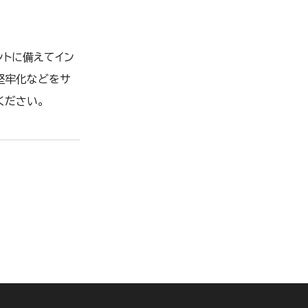
デントに備えてイン
ト堅牢化などをサ
ください。