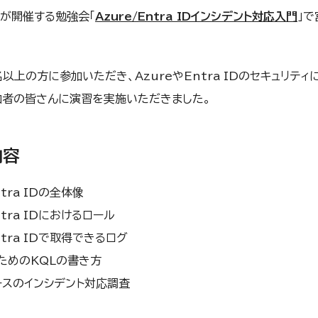
ィが開催する勉強会「
Azure/Entra IDインシデント対応入門
」
。
以上の方に参加いただき、AzureやEntra IDのセキュリテ
加者の皆さんに演習を実施いただきました。
内容
ntra IDの全体像
ntra IDにおけるロール
ntra IDで取得できるログ
ためのKQLの書き方
ースのインシデント対応調査