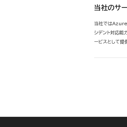
当社のサ
当社ではAzur
シデント対応能力
ービスとして提