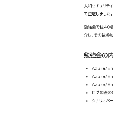
大和セキュリテ
て登壇しました
勉強会では40名
介し、その後参
勉強会の
Azure/E
Azure/E
Azure/E
ログ調査の
シナリオベ